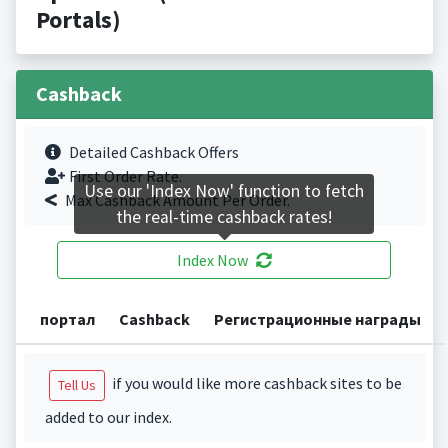
Portals)
Cashback
Detailed Cashback Offers
First Order Rate.
Use our 'Index Now' function to fetch
Max Cashback Amount Per Order.
the real-time cashback rates!
Index Now
портал
Cashback
Регистрационные награды
if you would like more cashback sites to be
Tell Us
added to our index.