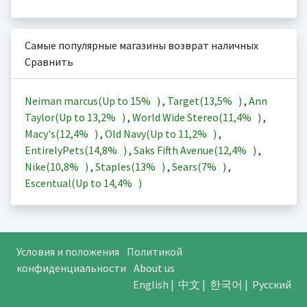
Самые популярные магазины возврат наличных
Сравнить
Neiman marcus(Up to
15%
)
,
Target(
13,5%
)
,
Ann
Taylor(Up to
13,2%
)
,
World Wide Stereo(
11,4%
)
,
Macy's(
12,4%
)
,
Old Navy(Up to
11,2%
)
,
EntirelyPets(
14,8%
)
,
Saks Fifth Avenue(
12,4%
)
,
Nike(
10,8%
)
,
Staples(
13%
)
,
Sears(
7%
)
,
Escentual(Up to
14,4%
)
Условия и положения
Политикой
конфиденциальности
About us
English
|
中文
|
한국어
|
Русский