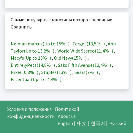
Самые популярные магазины возврат наличных
Сравнить
Neiman marcus(Up to
15%
)
,
Target(
13,5%
)
,
Ann
Taylor(Up to
13,2%
)
,
World Wide Stereo(
11,4%
)
,
Macy's(Up to
13%
)
,
Old Navy(
15%
)
,
EntirelyPets(
14,8%
)
,
Saks Fifth Avenue(
12,4%
)
,
Nike(
10,8%
)
,
Staples(
13%
)
,
Sears(
7%
)
,
Escentual(Up to
14,4%
)
Условия и положения
Политикой
конфиденциальности
About us
English
|
中文
|
한국어
|
Русский