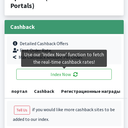
Portals)
Cashback
Detailed Cashback Offers
First Order Rate.
Use our 'Index Now' function to fetch
Max Cashback Amount Per Order.
the real-time cashback rates!
Index Now
портал
Cashback
Регистрационные награды
if you would like more cashback sites to be
Tell Us
added to our index.