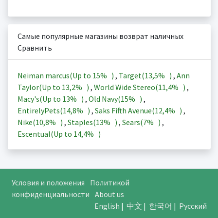
Самые популярные магазины возврат наличных
Сравнить
Neiman marcus(Up to
15%
)
,
Target(
13,5%
)
,
Ann
Taylor(Up to
13,2%
)
,
World Wide Stereo(
11,4%
)
,
Macy's(Up to
13%
)
,
Old Navy(
15%
)
,
EntirelyPets(
14,8%
)
,
Saks Fifth Avenue(
12,4%
)
,
Nike(
10,8%
)
,
Staples(
13%
)
,
Sears(
7%
)
,
Escentual(Up to
14,4%
)
Условия и положения
Политикой
конфиденциальности
About us
English
|
中文
|
한국어
|
Русский