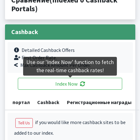
Portals)
Cashback
Detailed Cashback Offers
First Order Rate.
Use our 'Index Now' function to fetch
Max Cashback Amount Per Order.
the real-time cashback rates!
Index Now
портал
Cashback
Регистрационные награды
if you would like more cashback sites to be
Tell Us
added to our index.