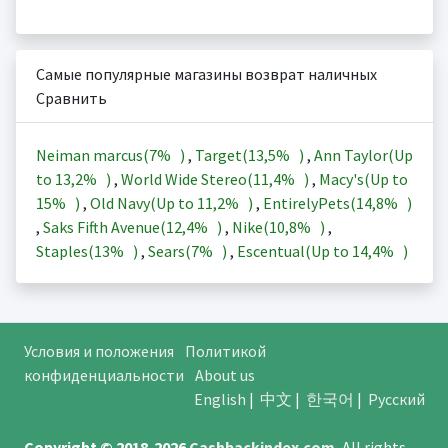
Самые популярные магазины возврат наличных
Сравнить
Neiman marcus(
7%
)
,
Target(
13,5%
)
,
Ann Taylor(Up
to
13,2%
)
,
World Wide Stereo(
11,4%
)
,
Macy's(Up to
15%
)
,
Old Navy(Up to
11,2%
)
,
EntirelyPets(
14,8%
)
,
Saks Fifth Avenue(
12,4%
)
,
Nike(
10,8%
)
,
Staples(
13%
)
,
Sears(
7%
)
,
Escentual(Up to
14,4%
)
Условия и положения
Политикой
конфиденциальности
About us
English
|
中文
|
한국어
|
Русский
Copyright © 2018-2026
Cashbackindex.com
.
All rights