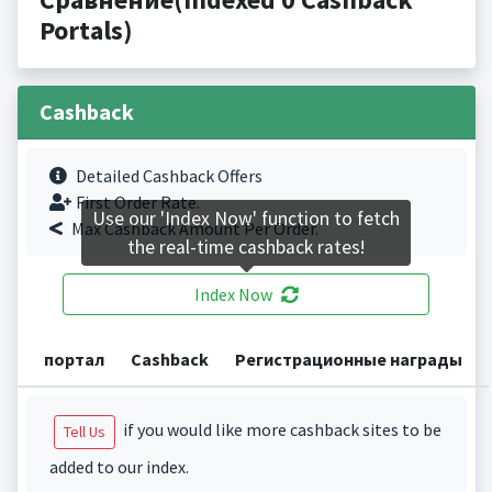
Portals)
Cashback
Detailed Cashback Offers
First Order Rate.
Use our 'Index Now' function to fetch
Max Cashback Amount Per Order.
the real-time cashback rates!
Index Now
портал
Cashback
Регистрационные награды
if you would like more cashback sites to be
Tell Us
added to our index.