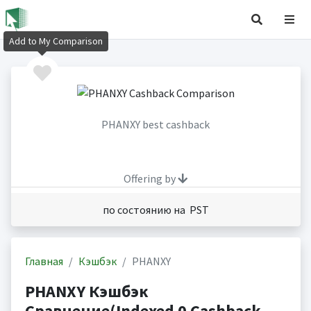
Add to My Comparison
PHANXY best cashback
Offering by
по состоянию на PST
Главная
Кэшбэк
PHANXY
PHANXY Кэшбэк
Сравнение(Indexed 0 Cashback