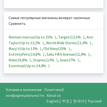
Самые популярные магазины возврат наличных
Сравнить
Neiman marcus(Up to
15%
)
,
Target(
13,5%
)
,
Ann
Taylor(Up to
13,2%
)
,
World Wide Stereo(
11,4%
)
,
Macy's(Up to
13%
)
,
Old Navy(
15%
)
,
EntirelyPets(
14,8%
)
,
Saks Fifth Avenue(
12,4%
)
,
Nike(
10,8%
)
,
Staples(
13%
)
,
Sears(
7%
)
,
Escentual(Up to
14,4%
)
Условия и положения
Политикой
конфиденциальности
About us
English
|
中文
|
한국어
|
Русский