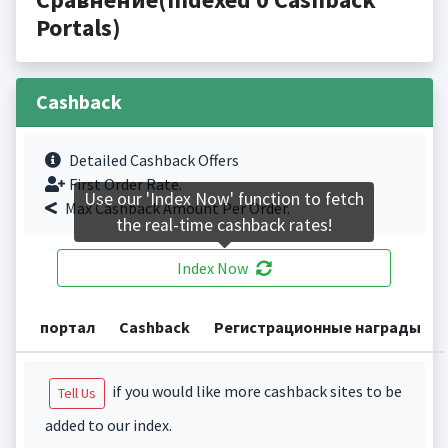
Portals)
Cashback
Detailed Cashback Offers
First Order Rate.
Use our 'Index Now' function to fetch
Max Cashback Amount Per Order.
the real-time cashback rates!
Index Now
портал
Cashback
Регистрационные награды
if you would like more cashback sites to be
Tell Us
added to our index.