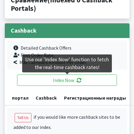
Portals)
Cashback
Detailed Cashback Offers
First Order Rate.
Use our 'Index Now' function to fetch
Max Cashback Amount Per Order.
the real-time cashback rates!
Index Now
портал
Cashback
Регистрационные награды
if you would like more cashback sites to be
Tell Us
added to our index.