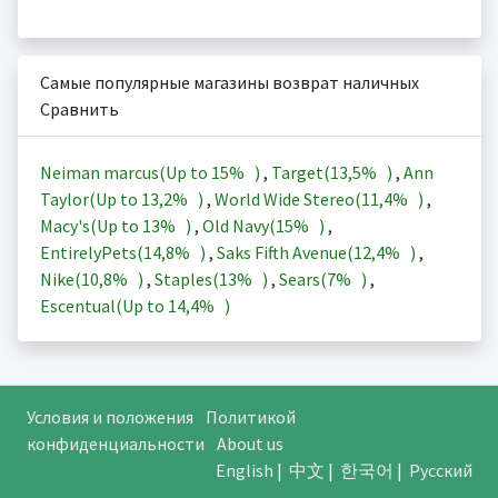
Самые популярные магазины возврат наличных
Сравнить
Neiman marcus(Up to
15%
)
,
Target(
13,5%
)
,
Ann
Taylor(Up to
13,2%
)
,
World Wide Stereo(
11,4%
)
,
Macy's(Up to
13%
)
,
Old Navy(
15%
)
,
EntirelyPets(
14,8%
)
,
Saks Fifth Avenue(
12,4%
)
,
Nike(
10,8%
)
,
Staples(
13%
)
,
Sears(
7%
)
,
Escentual(Up to
14,4%
)
Условия и положения
Политикой
конфиденциальности
About us
English
|
中文
|
한국어
|
Русский