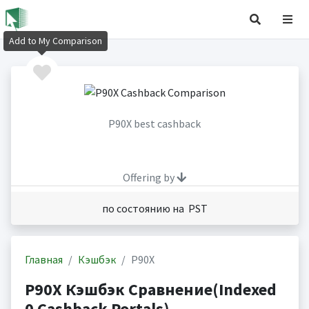
Add to My Comparison
P90X best cashback
Offering by
по состоянию на PST
Главная
Кэшбэк
P90X
P90X Кэшбэк Сравнение(Indexed
0 Cashback Portals)