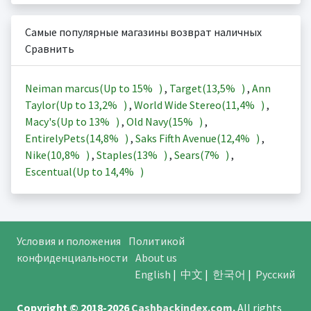
Самые популярные магазины возврат наличных
Сравнить
Neiman marcus(Up to
15%
)
,
Target(
13,5%
)
,
Ann
Taylor(Up to
13,2%
)
,
World Wide Stereo(
11,4%
)
,
Macy's(Up to
13%
)
,
Old Navy(
15%
)
,
EntirelyPets(
14,8%
)
,
Saks Fifth Avenue(
12,4%
)
,
Nike(
10,8%
)
,
Staples(
13%
)
,
Sears(
7%
)
,
Escentual(Up to
14,4%
)
Условия и положения
Политикой
конфиденциальности
About us
English
|
中文
|
한국어
|
Русский
Copyright © 2018-2026
Cashbackindex.com
.
All rights