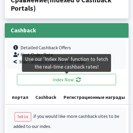
Portals)
Cashback
Detailed Cashback Offers
First Order Rate.
Use our 'Index Now' function to fetch
Max Cashback Amount Per Order.
the real-time cashback rates!
Index Now
портал
Cashback
Регистрационные награды
if you would like more cashback sites to be
Tell Us
added to our index.