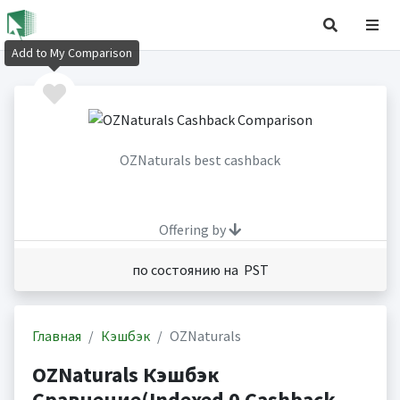
Add to My Comparison
OZNaturals best cashback
Offering by
по состоянию на PST
Главная
Кэшбэк
OZNaturals
OZNaturals Кэшбэк
Сравнение(Indexed 0 Cashback