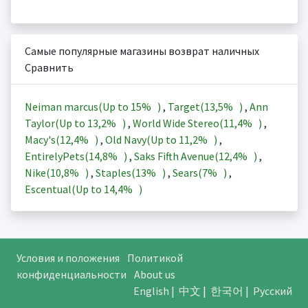
Самые популярные магазины возврат наличных
Сравнить
Neiman marcus(Up to
15%
)
,
Target(
13,5%
)
,
Ann
Taylor(Up to
13,2%
)
,
World Wide Stereo(
11,4%
)
,
Macy's(
12,4%
)
,
Old Navy(Up to
11,2%
)
,
EntirelyPets(
14,8%
)
,
Saks Fifth Avenue(
12,4%
)
,
Nike(
10,8%
)
,
Staples(
13%
)
,
Sears(
7%
)
,
Escentual(Up to
14,4%
)
Условия и положения
Политикой
конфиденциальности
About us
English
|
中文
|
한국어
|
Русский