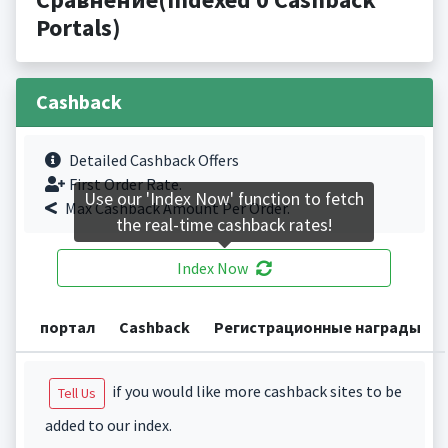
Portals)
Cashback
Detailed Cashback Offers
First Order Rate.
Use our 'Index Now' function to fetch
Max Cashback Amount Per Order.
the real-time cashback rates!
Index Now
портал
Cashback
Регистрационные награды
if you would like more cashback sites to be
Tell Us
added to our index.