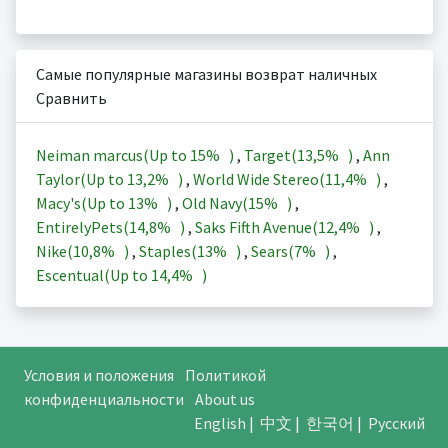
Самые популярные магазины возврат наличных
Сравнить
Neiman marcus(Up to
15%
)
,
Target(
13,5%
)
,
Ann
Taylor(Up to
13,2%
)
,
World Wide Stereo(
11,4%
)
,
Macy's(Up to
13%
)
,
Old Navy(
15%
)
,
EntirelyPets(
14,8%
)
,
Saks Fifth Avenue(
12,4%
)
,
Nike(
10,8%
)
,
Staples(
13%
)
,
Sears(
7%
)
,
Escentual(Up to
14,4%
)
Условия и положения
Политикой
конфиденциальности
About us
English
|
中文
|
한국어
|
Русский