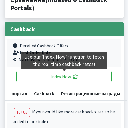
Portals)
Cashback
Detailed Cashback Offers
First Order Rate.
Use our 'Index Now' function to fetch
Max Cashback Amount Per Order.
the real-time cashback rates!
Index Now
портал
Cashback
Регистрационные награды
if you would like more cashback sites to be
Tell Us
added to our index.