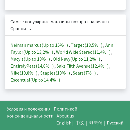
Самые популярные магазины возврат наличных
Сравнить
Neiman marcus(Up to
15%
)
,
Target(
13,5%
)
,
Ann
Taylor(Up to
13,2%
)
,
World Wide Stereo(
11,4%
)
,
Macy's(Up to
13%
)
,
Old Navy(Up to
11,2%
)
,
EntirelyPets(
14,8%
)
,
Saks Fifth Avenue(
12,4%
)
,
Nike(
10,8%
)
,
Staples(
13%
)
,
Sears(
7%
)
,
Escentual(Up to
14,4%
)
Условия и положения
Политикой
конфиденциальности
About us
English
|
中文
|
한국어
|
Русский