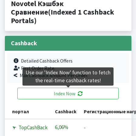
Novotel Кэшбэк
Сравнение(Indexed 1 Cashback
Portals)
Cashback
Detailed Cashback Offers
First Order Rate.
Use our 'Index Now' function to fetch
Max Cashback Amount Per Order.
the real-time cashback rates!
Index Now
портал
Cashback
Регистрационные наг
6,06%
TopCashBack
-