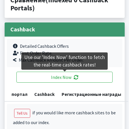
Portals)
Cashback
Detailed Cashback Offers
First Order Rate.
Use our 'Index Now' function to fetch
Max Cashback Amount Per Order.
the real-time cashback rates!
Index Now
портал
Cashback
Регистрационные награды
if you would like more cashback sites to be
Tell Us
added to our index.