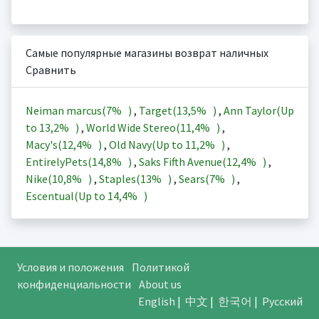
Самые популярные магазины возврат наличных
Сравнить
Neiman marcus(
7%
)
,
Target(
13,5%
)
,
Ann Taylor(Up
to
13,2%
)
,
World Wide Stereo(
11,4%
)
,
Macy's(
12,4%
)
,
Old Navy(Up to
11,2%
)
,
EntirelyPets(
14,8%
)
,
Saks Fifth Avenue(
12,4%
)
,
Nike(
10,8%
)
,
Staples(
13%
)
,
Sears(
7%
)
,
Escentual(Up to
14,4%
)
Условия и положения
Политикой
конфиденциальности
About us
English
|
中文
|
한국어
|
Русский