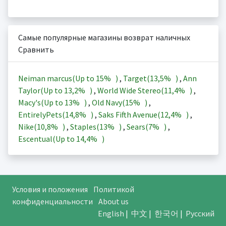
Самые популярные магазины возврат наличных
Сравнить
Neiman marcus(Up to
15%
)
,
Target(
13,5%
)
,
Ann
Taylor(Up to
13,2%
)
,
World Wide Stereo(
11,4%
)
,
Macy's(Up to
13%
)
,
Old Navy(
15%
)
,
EntirelyPets(
14,8%
)
,
Saks Fifth Avenue(
12,4%
)
,
Nike(
10,8%
)
,
Staples(
13%
)
,
Sears(
7%
)
,
Escentual(Up to
14,4%
)
Условия и положения
Политикой
конфиденциальности
About us
English
|
中文
|
한국어
|
Русский