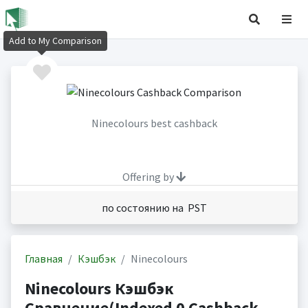
Add to My Comparison
Ninecolours best cashback
Offering by
по состоянию на PST
Главная
Кэшбэк
Ninecolours
Ninecolours Кэшбэк
Сравнение(Indexed 0 Cashback