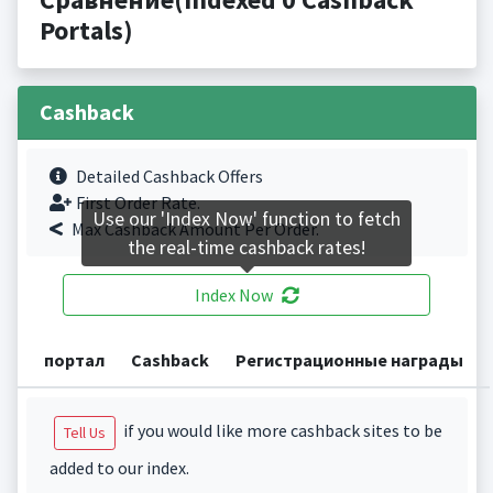
Portals)
Cashback
Detailed Cashback Offers
First Order Rate.
Use our 'Index Now' function to fetch
Max Cashback Amount Per Order.
the real-time cashback rates!
Index Now
портал
Cashback
Регистрационные награды
if you would like more cashback sites to be
Tell Us
added to our index.