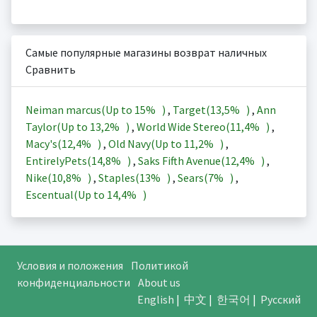
Самые популярные магазины возврат наличных
Сравнить
Neiman marcus(Up to
15%
)
,
Target(
13,5%
)
,
Ann
Taylor(Up to
13,2%
)
,
World Wide Stereo(
11,4%
)
,
Macy's(
12,4%
)
,
Old Navy(Up to
11,2%
)
,
EntirelyPets(
14,8%
)
,
Saks Fifth Avenue(
12,4%
)
,
Nike(
10,8%
)
,
Staples(
13%
)
,
Sears(
7%
)
,
Escentual(Up to
14,4%
)
Условия и положения
Политикой
конфиденциальности
About us
English
|
中文
|
한국어
|
Русский