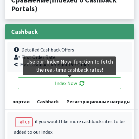
Portals)
Cashback
Detailed Cashback Offers
First Order Rate.
Use our 'Index Now' function to fetch
Max Cashback Amount Per Order.
the real-time cashback rates!
Index Now
портал
Cashback
Регистрационные награды
if you would like more cashback sites to be
Tell Us
added to our index.