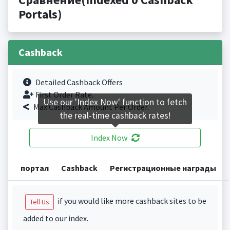
Portals)
Cashback
Detailed Cashback Offers
First Order Rate.
Use our 'Index Now' function to fetch
Max Cashback Amount Per Order.
the real-time cashback rates!
Index Now
портал
Cashback
Регистрационные награды
if you would like more cashback sites to be
Tell Us
added to our index.