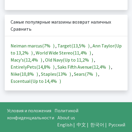
Самые популярные магазины возврат наличных
Сравнить
Neiman marcus(
7%
)
,
Target(
13,5%
)
,
Ann Taylor(Up
to
13,2%
)
,
World Wide Stereo(
11,4%
)
,
Macy's(
12,4%
)
,
Old Navy(Up to
11,2%
)
,
EntirelyPets(
14,8%
)
,
Saks Fifth Avenue(
12,4%
)
,
Nike(
10,8%
)
,
Staples(
13%
)
,
Sears(
7%
)
,
Escentual(Up to
14,4%
)
Условия и положения
Политикой
конфиденциальности
About us
English
|
中文
|
한국어
|
Русский