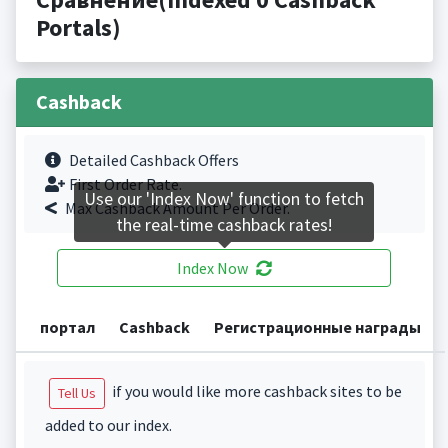
Portals)
Cashback
Detailed Cashback Offers
First Order Rate.
Use our 'Index Now' function to fetch
Max Cashback Amount Per Order.
the real-time cashback rates!
Index Now
портал
Cashback
Регистрационные награды
if you would like more cashback sites to be
Tell Us
added to our index.