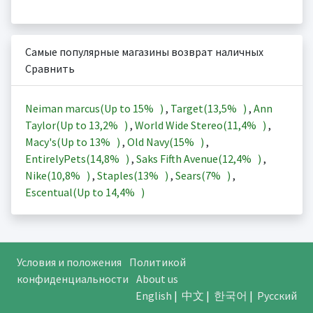
Самые популярные магазины возврат наличных
Сравнить
Neiman marcus(Up to
15%
)
,
Target(
13,5%
)
,
Ann
Taylor(Up to
13,2%
)
,
World Wide Stereo(
11,4%
)
,
Macy's(Up to
13%
)
,
Old Navy(
15%
)
,
EntirelyPets(
14,8%
)
,
Saks Fifth Avenue(
12,4%
)
,
Nike(
10,8%
)
,
Staples(
13%
)
,
Sears(
7%
)
,
Escentual(Up to
14,4%
)
Условия и положения
Политикой
конфиденциальности
About us
English
|
中文
|
한국어
|
Русский