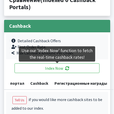
Portals)
Cashback
Detailed Cashback Offers
First Order Rate.
Use our 'Index Now' function to fetch
Max Cashback Amount Per Order.
the real-time cashback rates!
Index Now
портал
Cashback
Регистрационные награды
if you would like more cashback sites to be
Tell Us
added to our index.