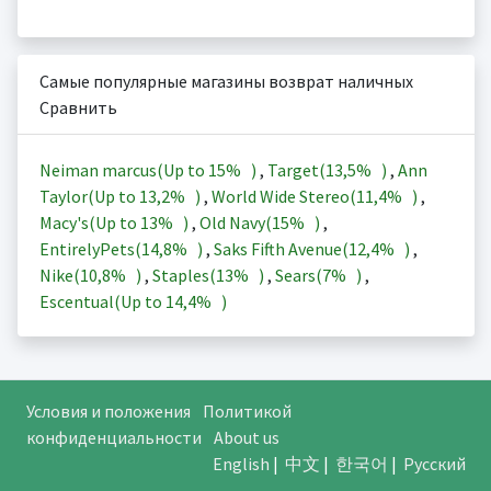
Самые популярные магазины возврат наличных
Сравнить
Neiman marcus(Up to
15%
)
,
Target(
13,5%
)
,
Ann
Taylor(Up to
13,2%
)
,
World Wide Stereo(
11,4%
)
,
Macy's(Up to
13%
)
,
Old Navy(
15%
)
,
EntirelyPets(
14,8%
)
,
Saks Fifth Avenue(
12,4%
)
,
Nike(
10,8%
)
,
Staples(
13%
)
,
Sears(
7%
)
,
Escentual(Up to
14,4%
)
Условия и положения
Политикой
конфиденциальности
About us
English
|
中文
|
한국어
|
Русский