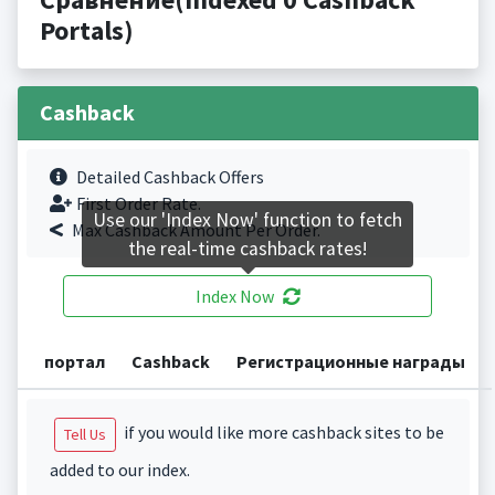
Portals)
Cashback
Detailed Cashback Offers
First Order Rate.
Use our 'Index Now' function to fetch
Max Cashback Amount Per Order.
the real-time cashback rates!
Index Now
портал
Cashback
Регистрационные награды
if you would like more cashback sites to be
Tell Us
added to our index.