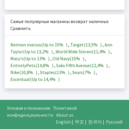
Самые популярные магазины возврат наличных
Сравнить
Neiman marcus(Up to
15%
)
,
Target(
13,5%
)
,
Ann
Taylor(Up to
13,2%
)
,
World Wide Stereo(
11,4%
)
,
Macy's(Up to
13%
)
,
Old Navy(
15%
)
,
EntirelyPets(
14,8%
)
,
Saks Fifth Avenue(
12,4%
)
,
Nike(
10,8%
)
,
Staples(
13%
)
,
Sears(
7%
)
,
Escentual(Up to
14,4%
)
Условия и положения
Политикой
конфиденциальности
About us
English
|
中文
|
한국어
|
Русский