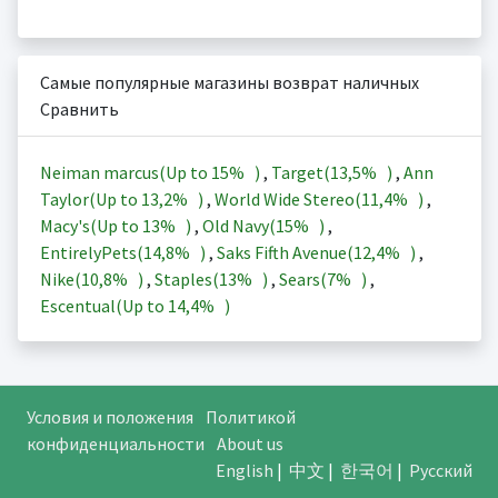
Самые популярные магазины возврат наличных
Сравнить
Neiman marcus(Up to
15%
)
,
Target(
13,5%
)
,
Ann
Taylor(Up to
13,2%
)
,
World Wide Stereo(
11,4%
)
,
Macy's(Up to
13%
)
,
Old Navy(
15%
)
,
EntirelyPets(
14,8%
)
,
Saks Fifth Avenue(
12,4%
)
,
Nike(
10,8%
)
,
Staples(
13%
)
,
Sears(
7%
)
,
Escentual(Up to
14,4%
)
Условия и положения
Политикой
конфиденциальности
About us
English
|
中文
|
한국어
|
Русский