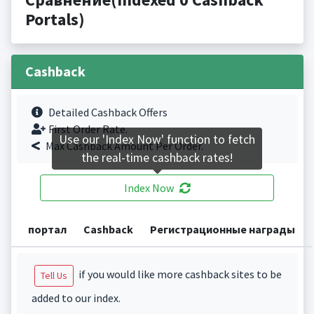
Portals)
Cashback
Detailed Cashback Offers
First Order Rate.
Use our 'Index Now' function to fetch
Max Cashback Amount Per Order.
the real-time cashback rates!
Index Now
портал
Cashback
Регистрационные награды
if you would like more cashback sites to be
Tell Us
added to our index.