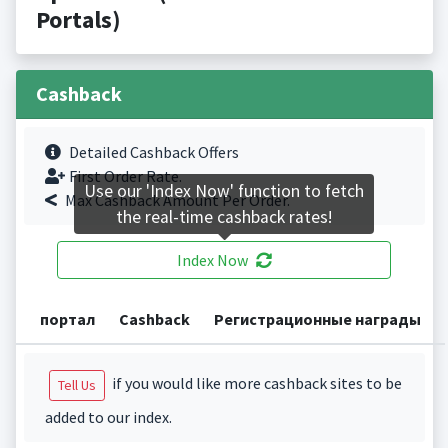
Portals)
Cashback
Detailed Cashback Offers
First Order Rate.
Use our 'Index Now' function to fetch
Max Cashback Amount Per Order.
the real-time cashback rates!
Index Now
портал
Cashback
Регистрационные награды
if you would like more cashback sites to be
Tell Us
added to our index.