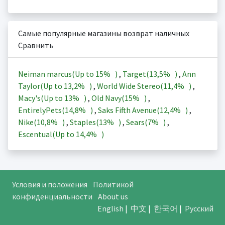
Самые популярные магазины возврат наличных
Сравнить
Neiman marcus(Up to
15%
)
,
Target(
13,5%
)
,
Ann
Taylor(Up to
13,2%
)
,
World Wide Stereo(
11,4%
)
,
Macy's(Up to
13%
)
,
Old Navy(
15%
)
,
EntirelyPets(
14,8%
)
,
Saks Fifth Avenue(
12,4%
)
,
Nike(
10,8%
)
,
Staples(
13%
)
,
Sears(
7%
)
,
Escentual(Up to
14,4%
)
Условия и положения
Политикой
конфиденциальности
About us
English
|
中文
|
한국어
|
Русский