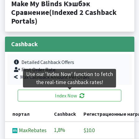
Make My Blinds Кэшбэк
Сравнение(Indexed 2 Cashback
Portals)
Cashback
Detailed Cashback Offers
First Order Rate.
Use our 'Index Now' function to fetch
Max Cashback Amount Per Order.
the real-time cashback rates!
Index Now
портал
Cashback
Регистрационные наг
1,8%
MaxRebates
$10.0