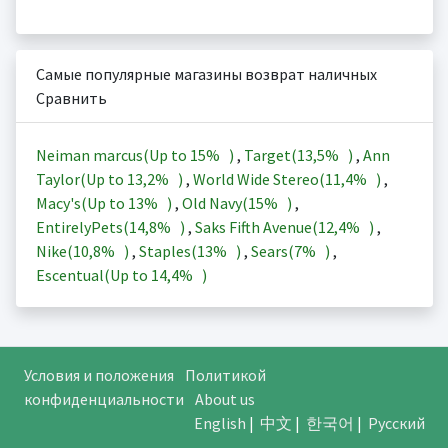
Самые популярные магазины возврат наличных
Сравнить
Neiman marcus(Up to
15%
)
,
Target(
13,5%
)
,
Ann
Taylor(Up to
13,2%
)
,
World Wide Stereo(
11,4%
)
,
Macy's(Up to
13%
)
,
Old Navy(
15%
)
,
EntirelyPets(
14,8%
)
,
Saks Fifth Avenue(
12,4%
)
,
Nike(
10,8%
)
,
Staples(
13%
)
,
Sears(
7%
)
,
Escentual(Up to
14,4%
)
Условия и положения
Политикой
конфиденциальности
About us
English
|
中文
|
한국어
|
Русский