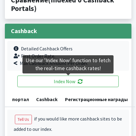
Portals)
Cashback
Detailed Cashback Offers
First Order Rate.
Use our 'Index Now' function to fetch
Max Cashback Amount Per Order.
the real-time cashback rates!
Index Now
портал
Cashback
Регистрационные награды
if you would like more cashback sites to be
Tell Us
added to our index.