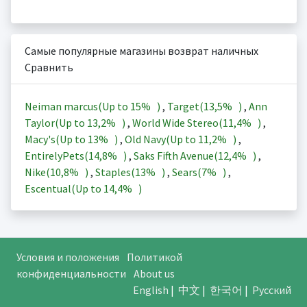
Самые популярные магазины возврат наличных
Сравнить
Neiman marcus(Up to
15%
)
,
Target(
13,5%
)
,
Ann
Taylor(Up to
13,2%
)
,
World Wide Stereo(
11,4%
)
,
Macy's(Up to
13%
)
,
Old Navy(Up to
11,2%
)
,
EntirelyPets(
14,8%
)
,
Saks Fifth Avenue(
12,4%
)
,
Nike(
10,8%
)
,
Staples(
13%
)
,
Sears(
7%
)
,
Escentual(Up to
14,4%
)
Условия и положения
Политикой
конфиденциальности
About us
English
|
中文
|
한국어
|
Русский