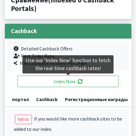
Portals)
Cashback
Detailed Cashback Offers
First Order Rate.
Use our 'Index Now' function to fetch
Max Cashback Amount Per Order.
the real-time cashback rates!
Index Now
портал
Cashback
Регистрационные награды
if you would like more cashback sites to be
Tell Us
added to our index.