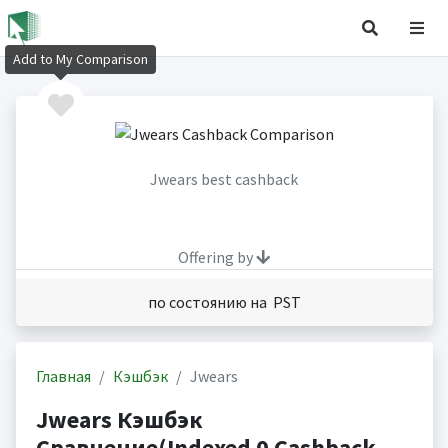
Add to My Comparison
Jwears best cashback
Offering by
по состоянию на PST
Главная
Кэшбэк
Jwears
Jwears Кэшбэк
Сравнение(Indexed 0 Cashback