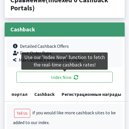
Portals)
Cashback
Detailed Cashback Offers
First Order Rate.
Use our 'Index Now' function to fetch
Max Cashback Amount Per Order.
the real-time cashback rates!
Index Now
портал
Cashback
Регистрационные награды
if you would like more cashback sites to be
Tell Us
added to our index.