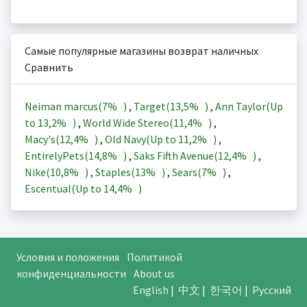
Самые популярные магазины возврат наличных
Сравнить
Neiman marcus(
7%
)
,
Target(
13,5%
)
,
Ann Taylor(Up
to
13,2%
)
,
World Wide Stereo(
11,4%
)
,
Macy's(
12,4%
)
,
Old Navy(Up to
11,2%
)
,
EntirelyPets(
14,8%
)
,
Saks Fifth Avenue(
12,4%
)
,
Nike(
10,8%
)
,
Staples(
13%
)
,
Sears(
7%
)
,
Escentual(Up to
14,4%
)
Условия и положения
Политикой
конфиденциальности
About us
English
|
中文
|
한국어
|
Русский