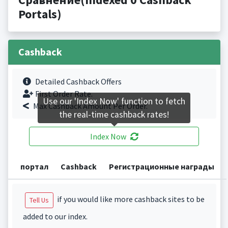
Portals)
Cashback
Detailed Cashback Offers
First Order Rate.
Use our 'Index Now' function to fetch
Max Cashback Amount Per Order.
the real-time cashback rates!
Index Now
портал
Cashback
Регистрационные награды
if you would like more cashback sites to be
Tell Us
added to our index.