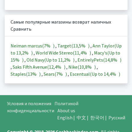
Самые популярные магазины возврат наличных
Сравнить
Neiman marcus(
7%
)
,
Target(
13,5%
)
,
Ann Taylor(Up
to
13,2%
)
,
World Wide Stereo(
11,4%
)
,
Macy's(Up to
15%
)
,
Old Navy(Up to
11,2%
)
,
EntirelyPets(
14,8%
)
,
Saks Fifth Avenue(
12,4%
)
,
Nike(
10,8%
)
,
Staples(
13%
)
,
Sears(
7%
)
,
Escentual(Up to
14,4%
)
Условия и положения
Политикой
конфиденциальности
About us
English
|
中文
|
한국어
|
Русский
Copyright © 2018-2026
Cashbackindex.com
.
All rights