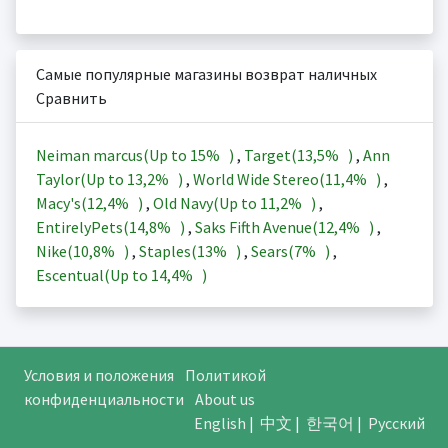
Самые популярные магазины возврат наличных
Сравнить
Neiman marcus(Up to
15%
)
,
Target(
13,5%
)
,
Ann
Taylor(Up to
13,2%
)
,
World Wide Stereo(
11,4%
)
,
Macy's(
12,4%
)
,
Old Navy(Up to
11,2%
)
,
EntirelyPets(
14,8%
)
,
Saks Fifth Avenue(
12,4%
)
,
Nike(
10,8%
)
,
Staples(
13%
)
,
Sears(
7%
)
,
Escentual(Up to
14,4%
)
Условия и положения
Политикой
конфиденциальности
About us
English
|
中文
|
한국어
|
Русский