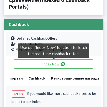
Portals)
Cashback
Detailed Cashback Offers
First Order Rate.
Use our 'Index Now' function to fetch
Max Cashback Amount Per Order.
the real-time cashback rates!
Index Now
портал
Cashback
Регистрационные награды
if you would like more cashback sites to be
Tell Us
added to our index.