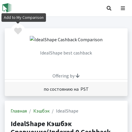
Add to My Comparison
IdealShape best cashback
Offering by
по состоянию на PST
Главная
Кэшбэк
IdealShape
IdealShape Кэшбэк
Сравнение(Indexed 0 Cashback