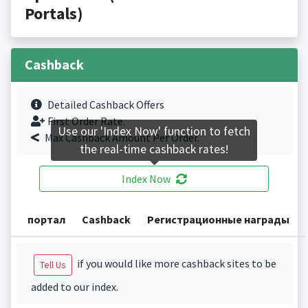
Portals)
Cashback
Detailed Cashback Offers
First Order Rate.
Use our 'Index Now' function to fetch
Max Cashback Amount Per Order.
the real-time cashback rates!
Index Now
портал
Cashback
Регистрационные награды
if you would like more cashback sites to be
Tell Us
added to our index.