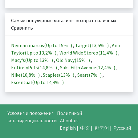
Самые популярные магазины возврат наличных
Сравнить
Neiman marcus(Up to
15%
)
,
Target(
13,5%
)
,
Ann
Taylor(Up to
13,2%
)
,
World Wide Stereo(
11,4%
)
,
Macy's(Up to
13%
)
,
Old Navy(
15%
)
,
EntirelyPets(
14,8%
)
,
Saks Fifth Avenue(
12,4%
)
,
Nike(
10,8%
)
,
Staples(
13%
)
,
Sears(
7%
)
,
Escentual(Up to
14,4%
)
Условия и положения
Политикой
конфиденциальности
About us
English
|
中文
|
한국어
|
Русский