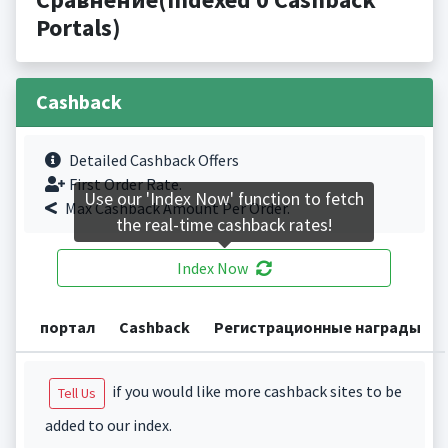
Portals)
Cashback
Detailed Cashback Offers
First Order Rate.
Use our 'Index Now' function to fetch
Max Cashback Amount Per Order.
the real-time cashback rates!
Index Now
портал
Cashback
Регистрационные награды
if you would like more cashback sites to be
Tell Us
added to our index.