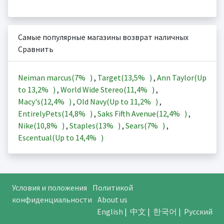
Самые популярные магазины возврат наличных
Сравнить
Neiman marcus(
7%
)
,
Target(
13,5%
)
,
Ann Taylor(Up
to
13,2%
)
,
World Wide Stereo(
11,4%
)
,
Macy's(
12,4%
)
,
Old Navy(Up to
11,2%
)
,
EntirelyPets(
14,8%
)
,
Saks Fifth Avenue(
12,4%
)
,
Nike(
10,8%
)
,
Staples(
13%
)
,
Sears(
7%
)
,
Escentual(Up to
14,4%
)
Условия и положения
Политикой
конфиденциальности
About us
English
|
中文
|
한국어
|
Русский