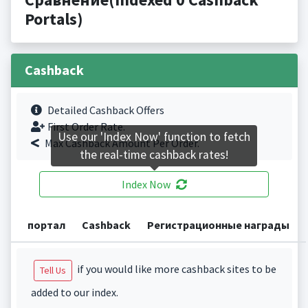
Portals)
Cashback
Detailed Cashback Offers
First Order Rate.
Use our 'Index Now' function to fetch
Max Cashback Amount Per Order.
the real-time cashback rates!
Index Now
портал
Cashback
Регистрационные награды
if you would like more cashback sites to be
Tell Us
added to our index.