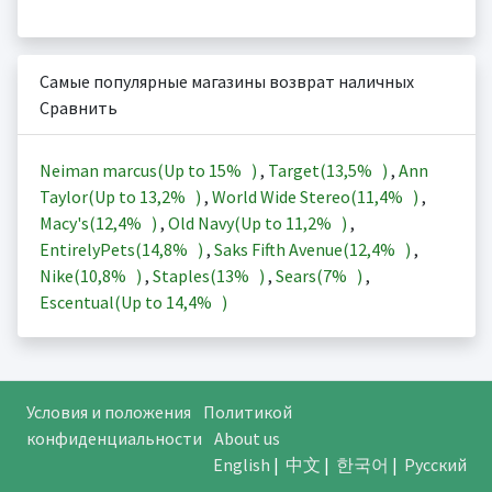
Самые популярные магазины возврат наличных
Сравнить
Neiman marcus(Up to
15%
)
,
Target(
13,5%
)
,
Ann
Taylor(Up to
13,2%
)
,
World Wide Stereo(
11,4%
)
,
Macy's(
12,4%
)
,
Old Navy(Up to
11,2%
)
,
EntirelyPets(
14,8%
)
,
Saks Fifth Avenue(
12,4%
)
,
Nike(
10,8%
)
,
Staples(
13%
)
,
Sears(
7%
)
,
Escentual(Up to
14,4%
)
Условия и положения
Политикой
конфиденциальности
About us
English
|
中文
|
한국어
|
Русский