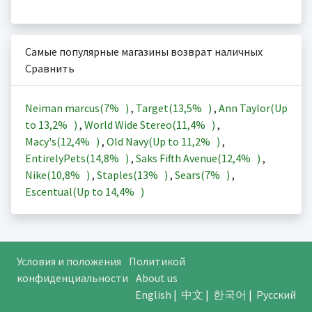
Самые популярные магазины возврат наличных
Сравнить
Neiman marcus(
7%
)
,
Target(
13,5%
)
,
Ann Taylor(Up
to
13,2%
)
,
World Wide Stereo(
11,4%
)
,
Macy's(
12,4%
)
,
Old Navy(Up to
11,2%
)
,
EntirelyPets(
14,8%
)
,
Saks Fifth Avenue(
12,4%
)
,
Nike(
10,8%
)
,
Staples(
13%
)
,
Sears(
7%
)
,
Escentual(Up to
14,4%
)
Условия и положения
Политикой
конфиденциальности
About us
English
|
中文
|
한국어
|
Русский