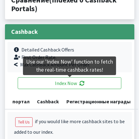
Portals)
Cashback
Detailed Cashback Offers
First Order Rate.
Use our 'Index Now' function to fetch
Max Cashback Amount Per Order.
the real-time cashback rates!
Index Now
портал
Cashback
Регистрационные награды
if you would like more cashback sites to be
Tell Us
added to our index.