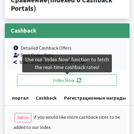
Portals)
Cashback
Detailed Cashback Offers
First Order Rate.
Use our 'Index Now' function to fetch
Max Cashback Amount Per Order.
the real-time cashback rates!
Index Now
портал
Cashback
Регистрационные награды
if you would like more cashback sites to be
Tell Us
added to our index.