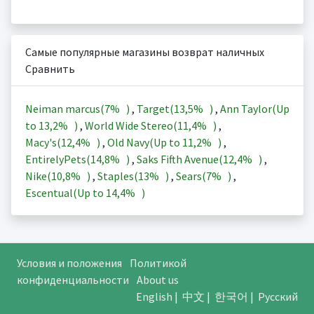
Самые популярные магазины возврат наличных
Сравнить
Neiman marcus(
7%
)
,
Target(
13,5%
)
,
Ann Taylor(Up
to
13,2%
)
,
World Wide Stereo(
11,4%
)
,
Macy's(
12,4%
)
,
Old Navy(Up to
11,2%
)
,
EntirelyPets(
14,8%
)
,
Saks Fifth Avenue(
12,4%
)
,
Nike(
10,8%
)
,
Staples(
13%
)
,
Sears(
7%
)
,
Escentual(Up to
14,4%
)
Условия и положения
Политикой
конфиденциальности
About us
English
|
中文
|
한국어
|
Русский