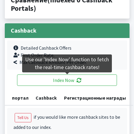
Portals)
Cashback
Detailed Cashback Offers
First Order Rate.
Use our 'Index Now' function to fetch
Max Cashback Amount Per Order.
the real-time cashback rates!
Index Now
портал
Cashback
Регистрационные награды
if you would like more cashback sites to be
Tell Us
added to our index.