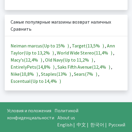
Самые популярные магазины возврат наличных
Сравнить
Neiman marcus(Up to
15%
)
,
Target(
13,5%
)
,
Ann
Taylor(Up to
13,2%
)
,
World Wide Stereo(
11,4%
)
,
Macy's(
12,4%
)
,
Old Navy(Up to
11,2%
)
,
EntirelyPets(
14,8%
)
,
Saks Fifth Avenue(
12,4%
)
,
Nike(
10,8%
)
,
Staples(
13%
)
,
Sears(
7%
)
,
Escentual(Up to
14,4%
)
Условия и положения
Политикой
конфиденциальности
About us
English
|
中文
|
한국어
|
Русский