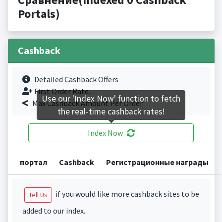
Portals)
Cashback
Detailed Cashback Offers
First Order Rate.
Use our 'Index Now' function to fetch
Max Cashback Amount Per Order.
the real-time cashback rates!
Index Now
портал
Cashback
Регистрационные награды
if you would like more cashback sites to be
Tell Us
added to our index.