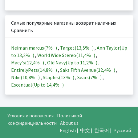
Самые популярные магазины возврат наличных
Сравнить
Neiman marcus(
7%
)
,
Target(
13,5%
)
,
Ann Taylor(Up
to
13,2%
)
,
World Wide Stereo(
11,4%
)
,
Macy's(
12,4%
)
,
Old Navy(Up to
11,2%
)
,
EntirelyPets(
14,8%
)
,
Saks Fifth Avenue(
12,4%
)
,
Nike(
10,8%
)
,
Staples(
13%
)
,
Sears(
7%
)
,
Escentual(Up to
14,4%
)
Условия и положения
Политикой
конфиденциальности
About us
English
|
中文
|
한국어
|
Русский