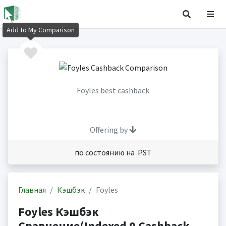
Add to My Comparison
Foyles best cashback
Offering by
по состоянию на PST
Главная
Кэшбэк
Foyles
Foyles Кэшбэк
Сравнение(Indexed 0 Cashback