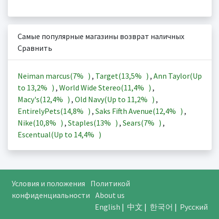
Самые популярные магазины возврат наличных
Сравнить
Neiman marcus(
7%
)
,
Target(
13,5%
)
,
Ann Taylor(Up
to
13,2%
)
,
World Wide Stereo(
11,4%
)
,
Macy's(
12,4%
)
,
Old Navy(Up to
11,2%
)
,
EntirelyPets(
14,8%
)
,
Saks Fifth Avenue(
12,4%
)
,
Nike(
10,8%
)
,
Staples(
13%
)
,
Sears(
7%
)
,
Escentual(Up to
14,4%
)
Условия и положения
Политикой
конфиденциальности
About us
English
|
中文
|
한국어
|
Русский