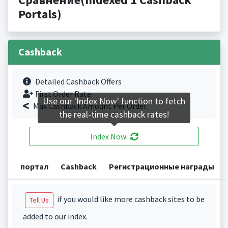
Portals)
Cashback
Detailed Cashback Offers
First Order Rate.
Use our 'Index Now' function to fetch
Max Cashback Amount Per Order.
the real-time cashback rates!
Index Now
портал
Cashback
Регистрационные награды
if you would like more cashback sites to be
Tell Us
added to our index.