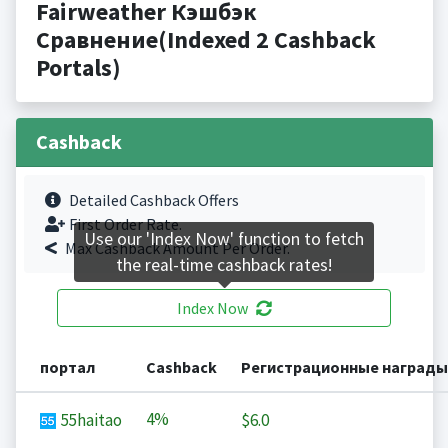
Fairweather Кэшбэк
Сравнение(Indexed 2 Cashback
Portals)
Cashback
Detailed Cashback Offers
First Order Rate.
Use our 'Index Now' function to fetch
Max Cashback Amount Per Order.
the real-time cashback rates!
Index Now
портал
Cashback
Регистрационные награды
4%
55haitao
$6.0