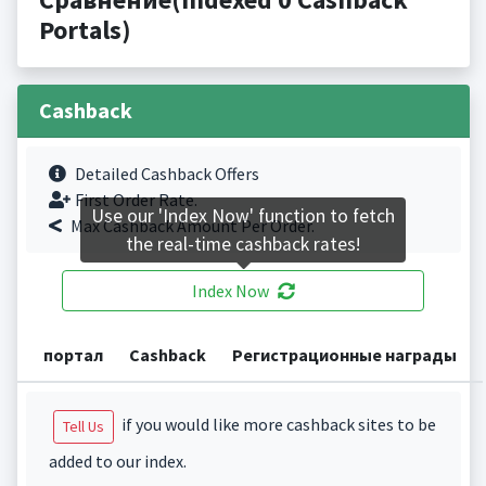
Portals)
Cashback
Detailed Cashback Offers
First Order Rate.
Use our 'Index Now' function to fetch
Max Cashback Amount Per Order.
the real-time cashback rates!
Index Now
портал
Cashback
Регистрационные награды
if you would like more cashback sites to be
Tell Us
added to our index.