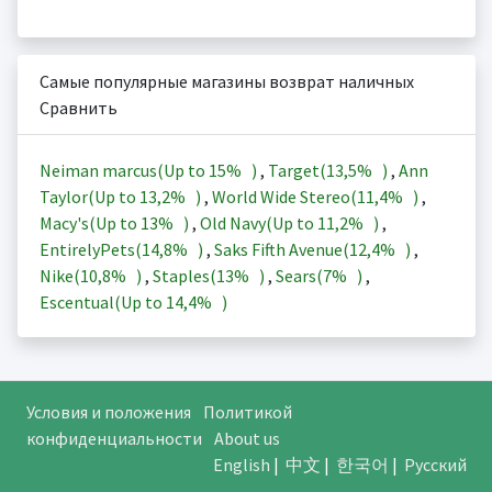
Самые популярные магазины возврат наличных
Сравнить
Neiman marcus(Up to
15%
)
,
Target(
13,5%
)
,
Ann
Taylor(Up to
13,2%
)
,
World Wide Stereo(
11,4%
)
,
Macy's(Up to
13%
)
,
Old Navy(Up to
11,2%
)
,
EntirelyPets(
14,8%
)
,
Saks Fifth Avenue(
12,4%
)
,
Nike(
10,8%
)
,
Staples(
13%
)
,
Sears(
7%
)
,
Escentual(Up to
14,4%
)
Условия и положения
Политикой
конфиденциальности
About us
English
|
中文
|
한국어
|
Русский