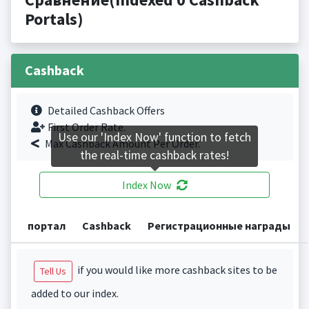
Portals)
Cashback
Detailed Cashback Offers
First Order Rate.
Use our 'Index Now' function to fetch
Max Cashback Amount Per Order.
the real-time cashback rates!
Index Now
портал
Cashback
Регистрационные награды
if you would like more cashback sites to be
Tell Us
added to our index.