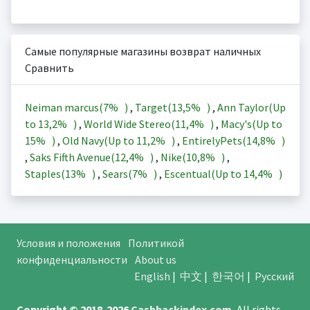
Самые популярные магазины возврат наличных
Сравнить
Neiman marcus(
7%
)
,
Target(
13,5%
)
,
Ann Taylor(Up
to
13,2%
)
,
World Wide Stereo(
11,4%
)
,
Macy's(Up to
15%
)
,
Old Navy(Up to
11,2%
)
,
EntirelyPets(
14,8%
)
,
Saks Fifth Avenue(
12,4%
)
,
Nike(
10,8%
)
,
Staples(
13%
)
,
Sears(
7%
)
,
Escentual(Up to
14,4%
)
Условия и положения
Политикой
конфиденциальности
About us
English
|
中文
|
한국어
|
Русский
Copyright © 2018-2026
Cashbackindex.com
.
All rights