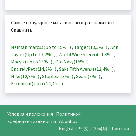
Самые популярные магазины возврат наличных
Сравнить
Neiman marcus(Up to
15%
)
,
Target(
13,5%
)
,
Ann
Taylor(Up to
13,2%
)
,
World Wide Stereo(
11,4%
)
,
Macy's(Up to
13%
)
,
Old Navy(
15%
)
,
EntirelyPets(
14,8%
)
,
Saks Fifth Avenue(
12,4%
)
,
Nike(
10,8%
)
,
Staples(
13%
)
,
Sears(
7%
)
,
Escentual(Up to
14,4%
)
Условия и положения
Политикой
конфиденциальности
About us
English
|
中文
|
한국어
|
Русский