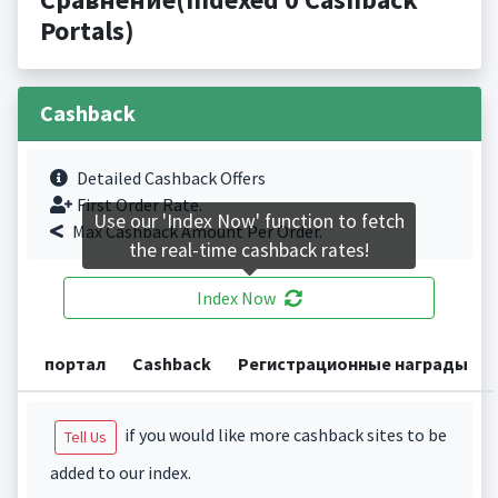
Portals)
Cashback
Detailed Cashback Offers
First Order Rate.
Use our 'Index Now' function to fetch
Max Cashback Amount Per Order.
the real-time cashback rates!
Index Now
портал
Cashback
Регистрационные награды
if you would like more cashback sites to be
Tell Us
added to our index.