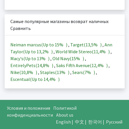
Самые популярные магазины возврат наличных
Сравнить
Neiman marcus(Up to
15%
)
,
Target(
13,5%
)
,
Ann
Taylor(Up to
13,2%
)
,
World Wide Stereo(
11,4%
)
,
Macy's(Up to
13%
)
,
Old Navy(
15%
)
,
EntirelyPets(
14,8%
)
,
Saks Fifth Avenue(
12,4%
)
,
Nike(
10,8%
)
,
Staples(
13%
)
,
Sears(
7%
)
,
Escentual(Up to
14,4%
)
Условия и положения
Политикой
конфиденциальности
About us
English
|
中文
|
한국어
|
Русский