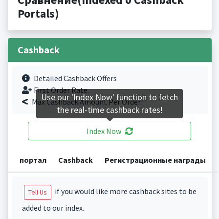
Portals)
Cashback
Detailed Cashback Offers
First Order Rate.
Use our 'Index Now' function to fetch
Max Cashback Amount Per Order.
the real-time cashback rates!
Index Now
портал
Cashback
Регистрационные награды
if you would like more cashback sites to be
Tell Us
added to our index.