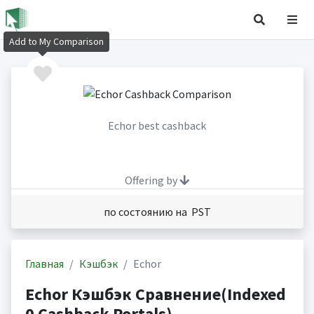
Add to My Comparison
Echor best cashback
Offering by
по состоянию на PST
Главная
Кэшбэк
Echor
Echor Кэшбэк Сравнение(Indexed
0 Cashback Portals)