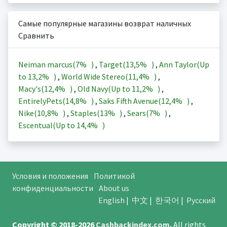
Самые популярные магазины возврат наличных
Сравнить
Neiman marcus(
7%
)
,
Target(
13,5%
)
,
Ann Taylor(Up
to
13,2%
)
,
World Wide Stereo(
11,4%
)
,
Macy's(
12,4%
)
,
Old Navy(Up to
11,2%
)
,
EntirelyPets(
14,8%
)
,
Saks Fifth Avenue(
12,4%
)
,
Nike(
10,8%
)
,
Staples(
13%
)
,
Sears(
7%
)
,
Escentual(Up to
14,4%
)
Условия и положения
Политикой
конфиденциальности
About us
English
|
中文
|
한국어
|
Русский
Copyright © 2018-2026
Cashbackindex.com
.
All rights