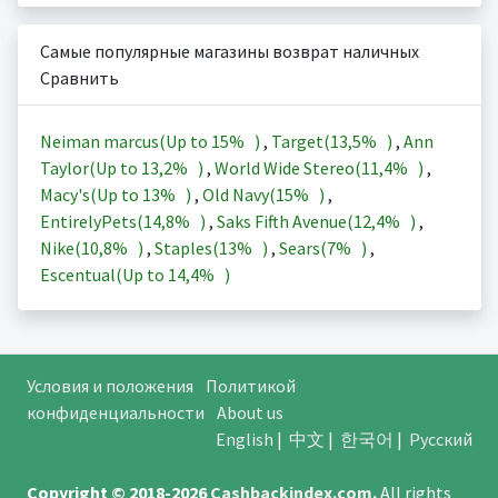
Самые популярные магазины возврат наличных
Сравнить
Neiman marcus(Up to
15%
)
,
Target(
13,5%
)
,
Ann
Taylor(Up to
13,2%
)
,
World Wide Stereo(
11,4%
)
,
Macy's(Up to
13%
)
,
Old Navy(
15%
)
,
EntirelyPets(
14,8%
)
,
Saks Fifth Avenue(
12,4%
)
,
Nike(
10,8%
)
,
Staples(
13%
)
,
Sears(
7%
)
,
Escentual(Up to
14,4%
)
Условия и положения
Политикой
конфиденциальности
About us
English
|
中文
|
한국어
|
Русский
Copyright © 2018-2026
Cashbackindex.com
.
All rights