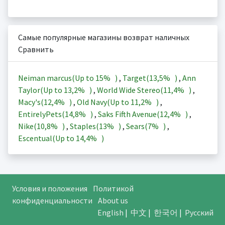
Самые популярные магазины возврат наличных
Сравнить
Neiman marcus(Up to
15%
)
,
Target(
13,5%
)
,
Ann
Taylor(Up to
13,2%
)
,
World Wide Stereo(
11,4%
)
,
Macy's(
12,4%
)
,
Old Navy(Up to
11,2%
)
,
EntirelyPets(
14,8%
)
,
Saks Fifth Avenue(
12,4%
)
,
Nike(
10,8%
)
,
Staples(
13%
)
,
Sears(
7%
)
,
Escentual(Up to
14,4%
)
Условия и положения
Политикой
конфиденциальности
About us
English
|
中文
|
한국어
|
Русский