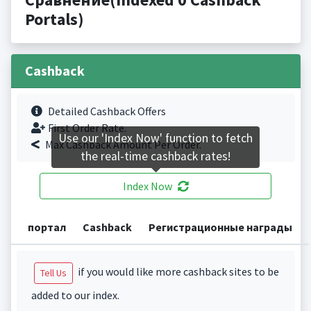
Portals)
Cashback
Detailed Cashback Offers
First Order Rate.
Use our 'Index Now' function to fetch
Max Cashback Amount Per Order.
the real-time cashback rates!
Index Now
портал
Cashback
Регистрационные награды
if you would like more cashback sites to be
Tell Us
added to our index.