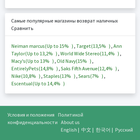
Самые популярные магазины возврат наличных
Сравнить
Neiman marcus(Up to
15%
)
,
Target(
13,5%
)
,
Ann
Taylor(Up to
13,2%
)
,
World Wide Stereo(
11,4%
)
,
Macy's(Up to
13%
)
,
Old Navy(
15%
)
,
EntirelyPets(
14,8%
)
,
Saks Fifth Avenue(
12,4%
)
,
Nike(
10,8%
)
,
Staples(
13%
)
,
Sears(
7%
)
,
Escentual(Up to
14,4%
)
Условия и положения
Политикой
конфиденциальности
About us
English
|
中文
|
한국어
|
Русский