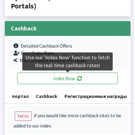
Portals)
Cashback
Detailed Cashback Offers
First Order Rate.
Use our 'Index Now' function to fetch
Max Cashback Amount Per Order.
the real-time cashback rates!
Index Now
портал
Cashback
Регистрационные награды
if you would like more cashback sites to be
Tell Us
added to our index.