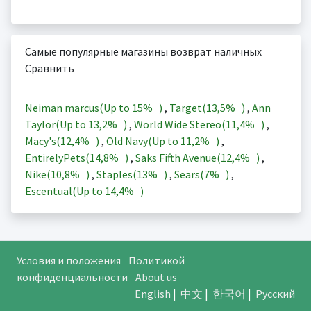
Самые популярные магазины возврат наличных
Сравнить
Neiman marcus(Up to
15%
)
,
Target(
13,5%
)
,
Ann
Taylor(Up to
13,2%
)
,
World Wide Stereo(
11,4%
)
,
Macy's(
12,4%
)
,
Old Navy(Up to
11,2%
)
,
EntirelyPets(
14,8%
)
,
Saks Fifth Avenue(
12,4%
)
,
Nike(
10,8%
)
,
Staples(
13%
)
,
Sears(
7%
)
,
Escentual(Up to
14,4%
)
Условия и положения
Политикой
конфиденциальности
About us
English
|
中文
|
한국어
|
Русский