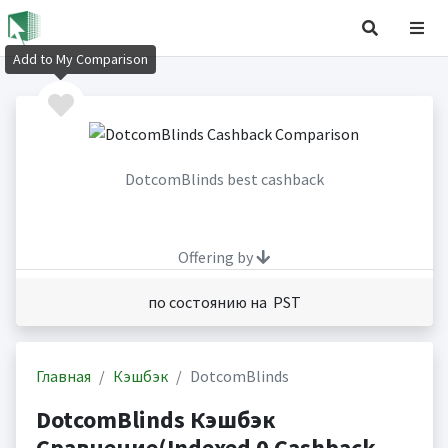
Add to My Comparison
DotcomBlinds best cashback
Offering by
по состоянию на PST
Главная
Кэшбэк
DotcomBlinds
DotcomBlinds Кэшбэк
Сравнение(Indexed 0 Cashback