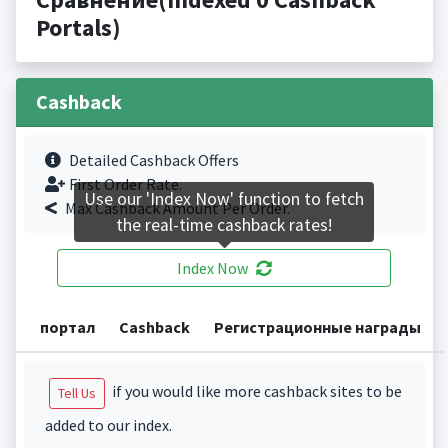
Portals)
Cashback
Detailed Cashback Offers
First Order Rate.
Use our 'Index Now' function to fetch
Max Cashback Amount Per Order.
the real-time cashback rates!
Index Now
портал
Cashback
Регистрационные награды
if you would like more cashback sites to be
Tell Us
added to our index.