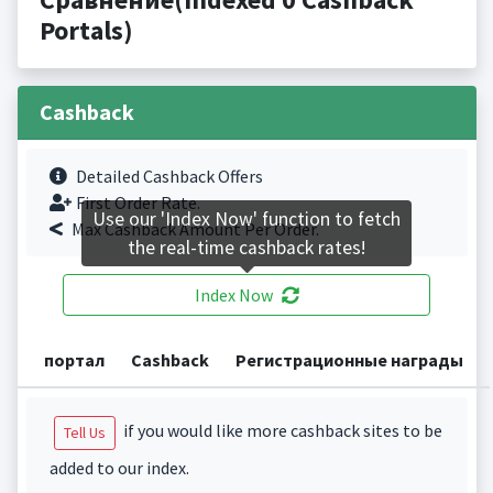
Portals)
Cashback
Detailed Cashback Offers
First Order Rate.
Use our 'Index Now' function to fetch
Max Cashback Amount Per Order.
the real-time cashback rates!
Index Now
портал
Cashback
Регистрационные награды
if you would like more cashback sites to be
Tell Us
added to our index.