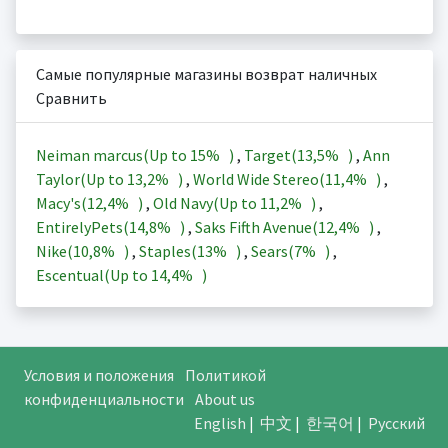
Самые популярные магазины возврат наличных
Сравнить
Neiman marcus(Up to
15%
)
,
Target(
13,5%
)
,
Ann
Taylor(Up to
13,2%
)
,
World Wide Stereo(
11,4%
)
,
Macy's(
12,4%
)
,
Old Navy(Up to
11,2%
)
,
EntirelyPets(
14,8%
)
,
Saks Fifth Avenue(
12,4%
)
,
Nike(
10,8%
)
,
Staples(
13%
)
,
Sears(
7%
)
,
Escentual(Up to
14,4%
)
Условия и положения
Политикой
конфиденциальности
About us
English
|
中文
|
한국어
|
Русский