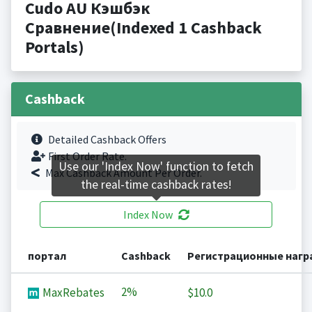
Cudo AU Кэшбэк
Сравнение(Indexed 1 Cashback
Portals)
Cashback
Detailed Cashback Offers
First Order Rate.
Use our 'Index Now' function to fetch
Max Cashback Amount Per Order.
the real-time cashback rates!
Index Now
портал
Cashback
Регистрационные наг
2%
MaxRebates
$10.0