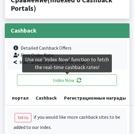
Portals)
Cashback
Detailed Cashback Offers
First Order Rate.
Use our 'Index Now' function to fetch
Max Cashback Amount Per Order.
the real-time cashback rates!
Index Now
портал
Cashback
Регистрационные награды
if you would like more cashback sites to be
Tell Us
added to our index.