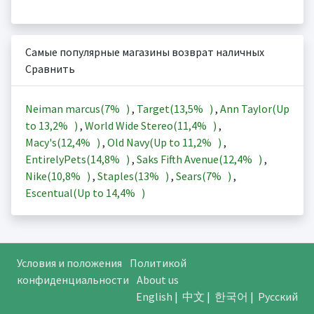
Самые популярные магазины возврат наличных
Сравнить
Neiman marcus(
7%
)
,
Target(
13,5%
)
,
Ann Taylor(Up
to
13,2%
)
,
World Wide Stereo(
11,4%
)
,
Macy's(
12,4%
)
,
Old Navy(Up to
11,2%
)
,
EntirelyPets(
14,8%
)
,
Saks Fifth Avenue(
12,4%
)
,
Nike(
10,8%
)
,
Staples(
13%
)
,
Sears(
7%
)
,
Escentual(Up to
14,4%
)
Условия и положения
Политикой
конфиденциальности
About us
English
|
中文
|
한국어
|
Русский