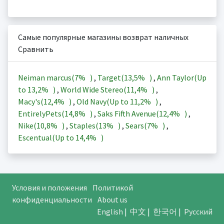
Самые популярные магазины возврат наличных
Сравнить
Neiman marcus(
7%
)
,
Target(
13,5%
)
,
Ann Taylor(Up
to
13,2%
)
,
World Wide Stereo(
11,4%
)
,
Macy's(
12,4%
)
,
Old Navy(Up to
11,2%
)
,
EntirelyPets(
14,8%
)
,
Saks Fifth Avenue(
12,4%
)
,
Nike(
10,8%
)
,
Staples(
13%
)
,
Sears(
7%
)
,
Escentual(Up to
14,4%
)
Условия и положения
Политикой
конфиденциальности
About us
English
|
中文
|
한국어
|
Русский