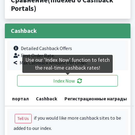
Portals)
Cashback
Detailed Cashback Offers
First Order Rate.
Use our 'Index Now' function to fetch
Max Cashback Amount Per Order.
the real-time cashback rates!
Index Now
портал
Cashback
Регистрационные награды
if you would like more cashback sites to be
Tell Us
added to our index.