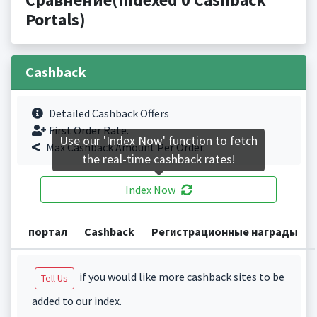
Portals)
Cashback
Detailed Cashback Offers
First Order Rate.
Use our 'Index Now' function to fetch
Max Cashback Amount Per Order.
the real-time cashback rates!
Index Now
портал
Cashback
Регистрационные награды
if you would like more cashback sites to be
Tell Us
added to our index.