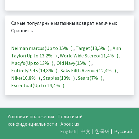
Самые популярные магазины возврат наличных
Сравнить
Neiman marcus(Up to
15%
)
,
Target(
13,5%
)
,
Ann
Taylor(Up to
13,2%
)
,
World Wide Stereo(
11,4%
)
,
Macy's(Up to
13%
)
,
Old Navy(
15%
)
,
EntirelyPets(
14,8%
)
,
Saks Fifth Avenue(
12,4%
)
,
Nike(
10,8%
)
,
Staples(
13%
)
,
Sears(
7%
)
,
Escentual(Up to
14,4%
)
Условия и положения
Политикой
конфиденциальности
About us
English
|
中文
|
한국어
|
Русский