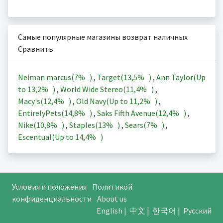
Самые популярные магазины возврат наличных
Сравнить
Neiman marcus(
7%
)
,
Target(
13,5%
)
,
Ann Taylor(Up
to
13,2%
)
,
World Wide Stereo(
11,4%
)
,
Macy's(
12,4%
)
,
Old Navy(Up to
11,2%
)
,
EntirelyPets(
14,8%
)
,
Saks Fifth Avenue(
12,4%
)
,
Nike(
10,8%
)
,
Staples(
13%
)
,
Sears(
7%
)
,
Escentual(Up to
14,4%
)
Условия и положения
Политикой
конфиденциальности
About us
English
|
中文
|
한국어
|
Русский